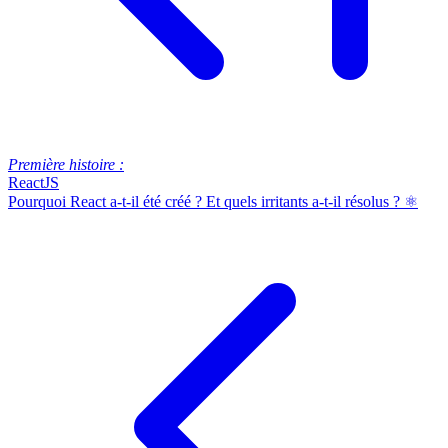
Première histoire :
ReactJS
Pourquoi React a-t-il été créé ? Et quels irritants a-t-il résolus ? ⚛️