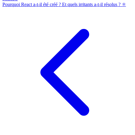
Pourquoi React a-t-il été créé ? Et quels irritants a-t-il résolus ? ⚛️