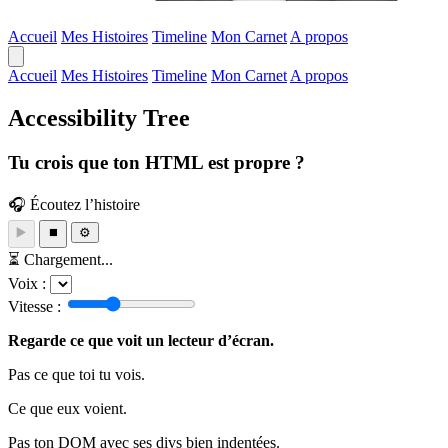
Accueil
Mes Histoires
Timeline
Mon Carnet
A propos
Accueil
Mes Histoires
Timeline
Mon Carnet
A propos
Accessibility Tree
Tu crois que ton HTML est propre ?
🎧 Écoutez l’histoire
▶️
⏹️
⚙️
⏳ Chargement...
Voix :
Vitesse :
Regarde ce que voit un lecteur d’écran.
Pas ce que toi tu vois.
Ce que eux voient.
Pas ton DOM avec ses divs bien indentées.