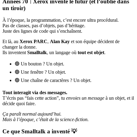
Années 70 : Xerox invente le futur (et l’oublie dans
un tiroir)
À l’époque, la programmation, c’est encore ultra procédural.
Pas de classes, pas d’objets, pas d’héritage.
Juste des lignes de code qui s’enchaînent.
Et là, au
Xerox PARC
,
Alan Kay
et son équipe décident de
changer la donne.
Ils inventent
Smalltalk
, un langage où
tout est objet
.
🟢 Un bouton ? Un objet.
🟢 Une fenêtre ? Un objet.
🟢 Une chaîne de caractères ? Un objet.
Tout interagit via des messages.
T’écris pas “fais cette action”, tu
envoies un message
à un objet, et il
décide quoi faire.
Ça paraît normal aujourd’hui.
Mais à l’époque, c’était de la science-fiction.
Ce que Smalltalk a inventé 💡