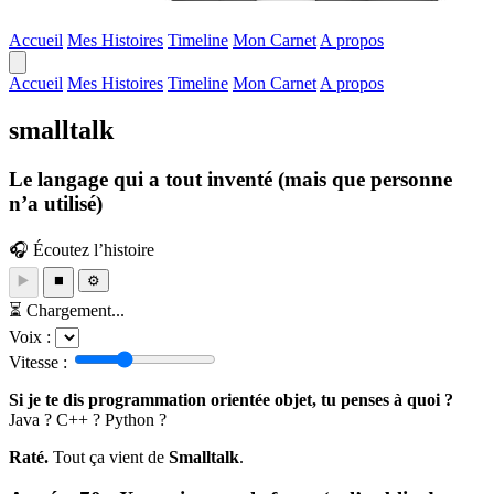
Accueil
Mes Histoires
Timeline
Mon Carnet
A propos
Accueil
Mes Histoires
Timeline
Mon Carnet
A propos
smalltalk
Le langage qui a tout inventé (mais que personne
n’a utilisé)
🎧 Écoutez l’histoire
▶️
⏹️
⚙️
⏳ Chargement...
Voix :
Vitesse :
Si je te dis programmation orientée objet, tu penses à quoi ?
Java ? C++ ? Python ?
Raté.
Tout ça vient de
Smalltalk
.