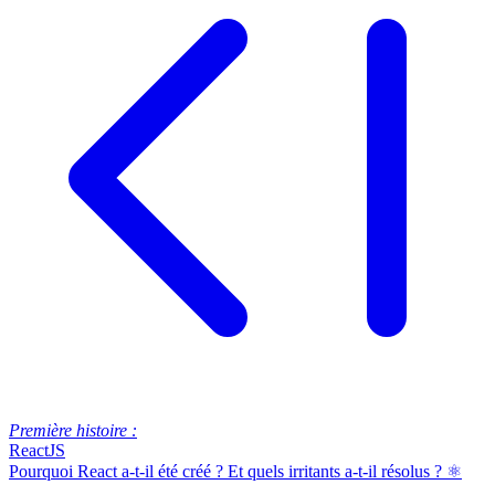
Première histoire :
ReactJS
Pourquoi React a-t-il été créé ? Et quels irritants a-t-il résolus ? ⚛️