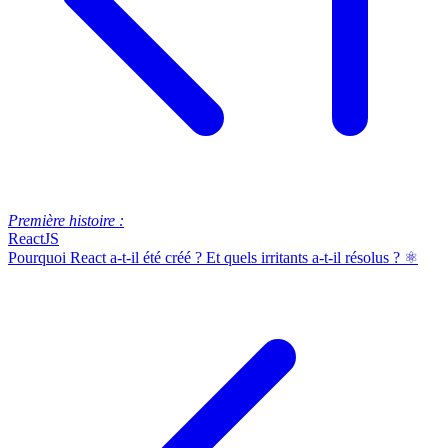
Première histoire :
ReactJS
Pourquoi React a-t-il été créé ? Et quels irritants a-t-il résolus ? ⚛️