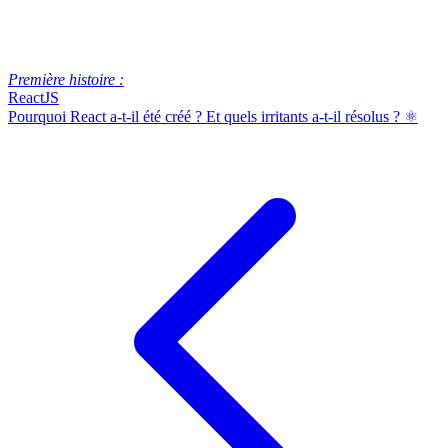
Première histoire :
ReactJS
Pourquoi React a-t-il été créé ? Et quels irritants a-t-il résolus ? ⚛️