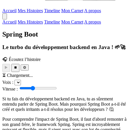
Accueil
Mes Histoires
Timeline
Mon Carnet
A propos
Accueil
Mes Histoires
Timeline
Mon Carnet
A propos
Spring Boot
Le turbo du développement backend en Java ! 🌱🚀
🎧 Écoutez l’histoire
▶️
⏹️
⚙️
⏳ Chargement...
Voix :
Vitesse :
Si tu fais du développement backend en Java, tu as sûrement
entendu parler de Spring Boot. Mais pourquoi Spring Boot a-t-il été
créé et quels irritants a-t-il résolus pour les développeurs ? 🤔
Pour comprendre l'impact de Spring Boot, il faut d'abord remonter à
son grand frère, le framework Spring. Spring est incroyablement
puissant et flexible, mais il vient aussi avec son lot de complexité.